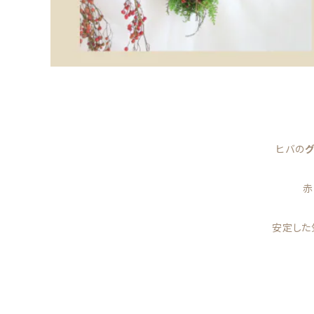
ヒバの
赤
安定した