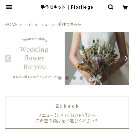
手作りキット | Florilege
HOME
i n t e r i o r
手作りキット
☑c h e c k
メニュー【ＣＡＴＥＧＯＲＹ】から
ご希望の商品をお選びください⚘