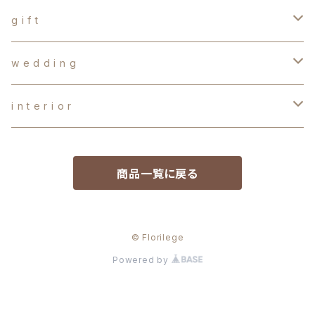
g i f t
d r y f l o w e r s
w e d d i n g
か す み 草
b a l l o o n f l o w e r
オ ー ダ ー ブ ー ケ
i n t e r i o r
バ ス ケ ッ ト ア レ ン ジ メ ン ト
生花
o t h e r s
両 親 贈 呈 品
手作りキット
商品一覧に戻る
オ ー ダ ー
造花
造 花
テ ー ブ ル フ ラ ワ ー
プ チ ギ フ ト
ドライフラワー・プリザーブドフラワー
ウ ェ ル カ ム ボ ー ド
© Florilege
Powered by
プ チ ギ フ ト