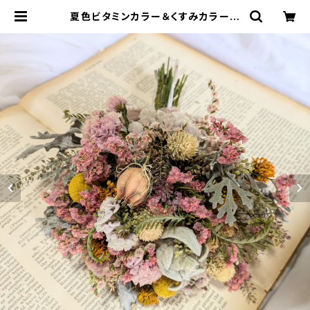
夏色ビタミンカラー＆くすみカラース
ワッグ 誕生日 ギフト インテリ
ア 新築祝い | Florilege