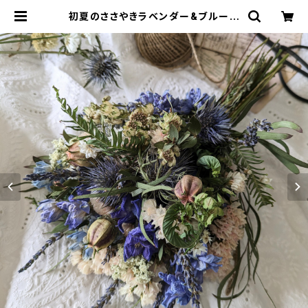
初夏のささやきラベンダー&ブルース
ワッグ インテリア ギフト 誕生
日 新築祝い | Florilege