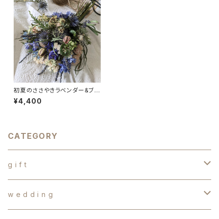
初夏のささやきラベンダー&ブル
ースワッグ インテリア ギフ
¥4,400
ト 誕生日 新築祝い
CATEGORY
g i f t
d r y f l o w e r s
w e d d i n g