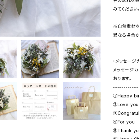
春の訪れを感
みてください
※自然素材
異なる場合が
・メッセージ
メッセージカ
おります。
------------
①Happy bi
②Love you
③Congratul
④For you
⑤Thank yo