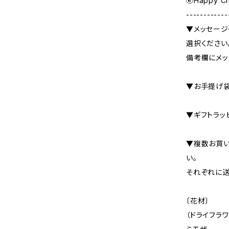
⑥Happy C
------------
▼メッセージ
選択ください
備考欄にメッ
▼お手提げ袋
▼ギフトラッ
▼複数お買
い。
それぞれに送
〔花材〕
（ドライフラワ