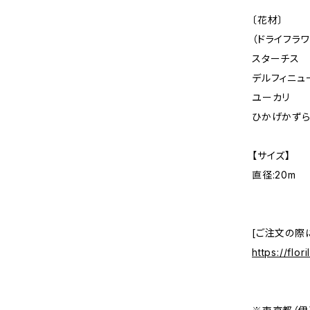
〔花材〕
（ドライフラワ
スターチス
デルフィニュ
ユーカリ
ひかげかず
【サイズ】
直径:20m
[ご注文の際
https://flo