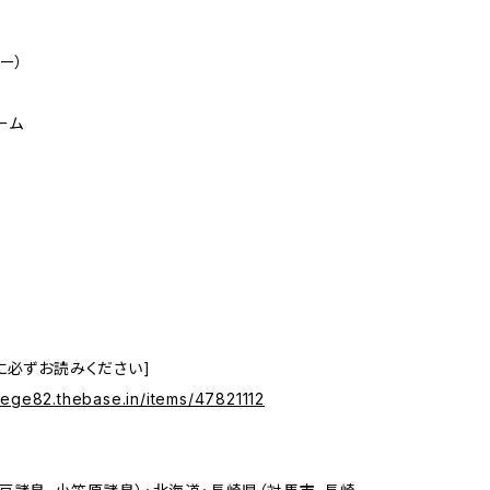
ー）
ーム
ら
に必ずお読みください]
rilege82.thebase.in/items/47821112