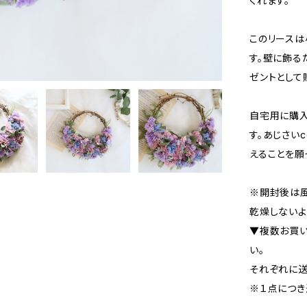
くれます。
このリースは
す。壁に飾る
ゼントとして
自宅用に購入
す。あじさい
えることを願
※開封後は風
乾燥しないよ
▼複数お買
い。
それぞれに送
※１点につき