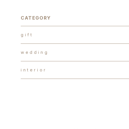
CATEGORY
g i f t
d r y f l o w e r s
w e d d i n g
か す み 草
b a l l o o n f l o w e r
オ ー ダ ー ブ ー ケ
i n t e r i o r
バ ス ケ ッ ト ア レ ン ジ メ ン ト
生花
o t h e r s
両 親 贈 呈 品
手作りキット
オ ー ダ ー
造花
造 花
テ ー ブ ル フ ラ ワ ー
プ チ ギ フ ト
ドライフラワー・プリザーブドフラワー
ウ ェ ル カ ム ボ ー ド