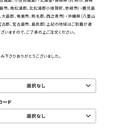
豆諸島、小笠原諸島）・北海道・長崎県（対馬市、長崎
島市、南松浦郡、北松浦郡小値賀町、壱岐市）・鹿児島
、大島郡、奄美市、熊毛郡、西之表市）・沖縄県（八重山
宮古郡、宮古島市、島尻郡）上記の地域はご到着が遅
ざいますので、ご了承の上ご注文ください。
み下さりありがとうございました。
選択なし
カード
選択なし