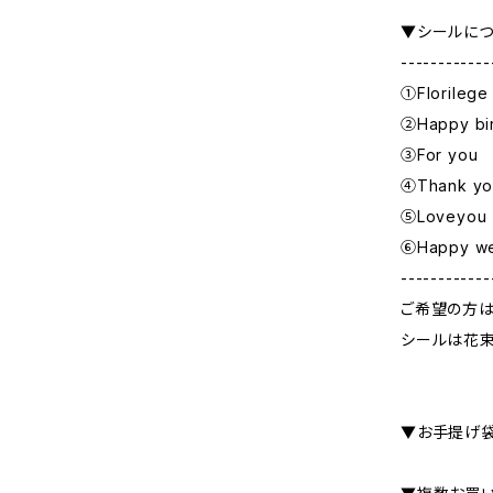
▼シールに
------------
①Florilege
②Happy bi
③For you
④Thank yo
⑤Loveyou
⑥Happy w
------------
ご希望の方は
シールは花束
▼お手提げ袋