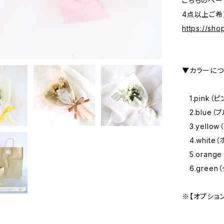
こちらのペー
4点以上ご希
https://sho
▼カラーにつ
1.pink（ピ
2.blue（
3.yellow
4.white（
5.orang
6.green
※【オプショ