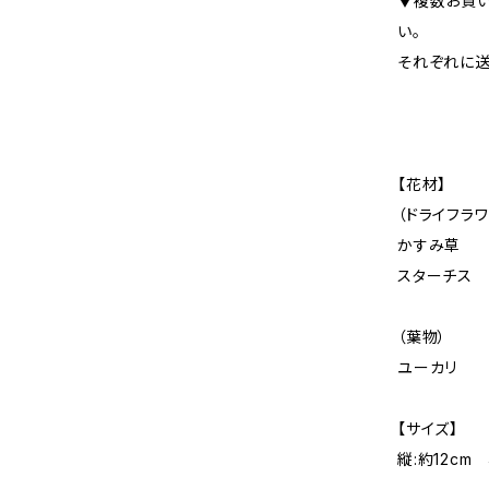
▼複数お買
い。
それぞれに送
【花材】
（ドライフラワ
かすみ草
スターチス
（葉物）
ユーカリ
【サイズ】
縦:約12cm 