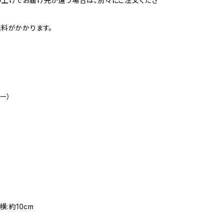
い上げでお届け先が違う場合は、別々にご注文くださ
料がかかります。
ー）
横:約10cm