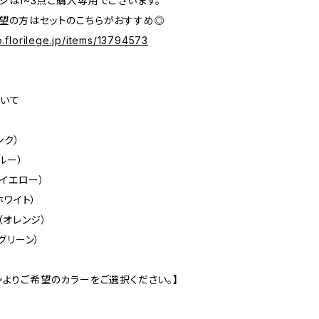
ジは1~3点ご購入専用でございます。
望の方はセットのこちらがおすすめ◎
p.florilege.jp/items/13794573
いて
ンク）
ブルー）
（イエロー）
ホワイト）
e（オレンジ）
（グリーン）
ンよりご希望のカラーをご選択ください。】