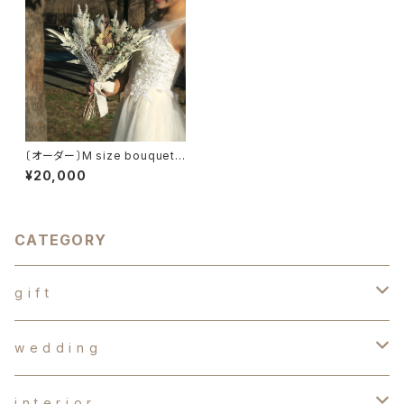
〔オーダー〕M size bouquet s
et （オーダーメイドブーケ2点セ
¥20,000
ット）ウェディングブーケ
CATEGORY
g i f t
d r y f l o w e r s
w e d d i n g
か す み 草
b a l l o o n f l o w e r
オ ー ダ ー ブ ー ケ
i n t e r i o r