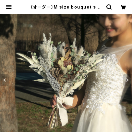
〔オーダー〕M size bouquet set
（オーダーメイドブーケ2点セット）ウ
ェディングブーケ | Florilege