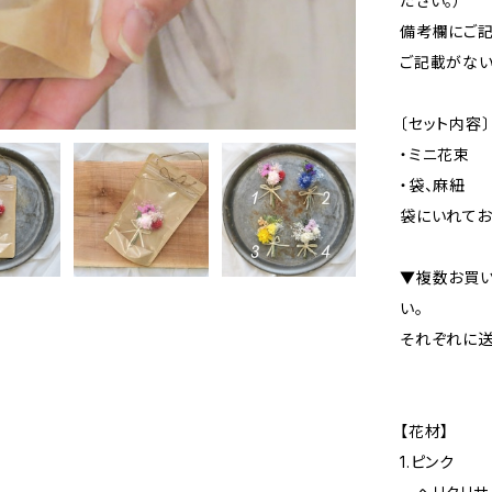
ださい。）
備考欄にご記
ご記載がない
〔セット内容〕
・ミニ花束
・袋、麻紐
袋にいれてお
▼複数お買
い。
それぞれに送
【花材】
1.ピンク