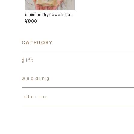
minimini dryflowers bag
ドライフラワー プリザーブ
¥800
ドフラワー ギフト プレゼ
ント
CATEGORY
g i f t
d r y f l o w e r s
w e d d i n g
か す み 草
b a l l o o n f l o w e r
オ ー ダ ー ブ ー ケ
i n t e r i o r
バ ス ケ ッ ト ア レ ン ジ メ ン ト
生花
o t h e r s
両 親 贈 呈 品
手作りキット
オ ー ダ ー
造花
造 花
テ ー ブ ル フ ラ ワ ー