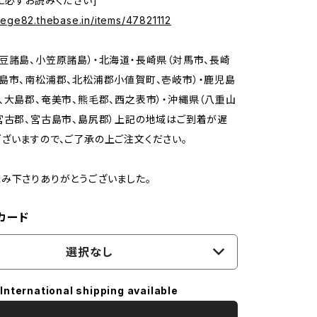
に必ずお読みください]
rilege82.thebase.in/items/47821112
豆諸島、小笠原諸島）・北海道・長崎県（対馬市、長崎
島市、南松浦郡、北松浦郡小値賀町、壱岐市）・鹿児島
、大島郡、奄美市、熊毛郡、西之表市）・沖縄県（八重山
宮古郡、宮古島市、島尻郡）上記の地域はご到着が遅
ざいますので、ご了承の上ご注文ください。
み下さりありがとうございました。
カード
選択なし
International shipping available