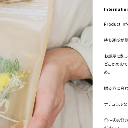
Internatio
Product Inf
持ち運びが簡
お部屋に飾っ
どこかのおで
め。
贈る方に合わ
ナチュラルな
①～④お好き