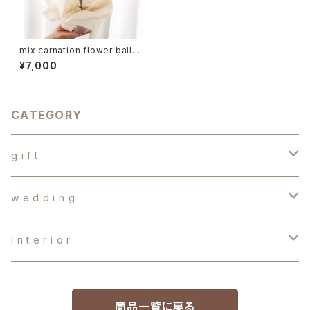
mix carnation flower ballo
on カーネーション 母の日
¥7,000
フラワーバルーン
CATEGORY
g i f t
d r y f l o w e r s
w e d d i n g
か す み 草
b a l l o o n f l o w e r
オ ー ダ ー ブ ー ケ
i n t e r i o r
バ ス ケ ッ ト ア レ ン ジ メ ン ト
生花
o t h e r s
両 親 贈 呈 品
手作りキット
商品一覧に戻る