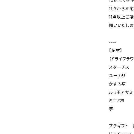
10点まで☞
11点から☞
11点以上ご
願いいたしま
----
【花材】
（ドライフラワ
スターチス
ユーカリ
かすみ草
ルリ玉アザミ
ミニバラ
等
プチギフト 