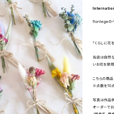
Internatio
florile
「くらしに花を
当店は自然な
いお花を使用
こちらの商品
※点数を10
写真は作品例
オーダーでお