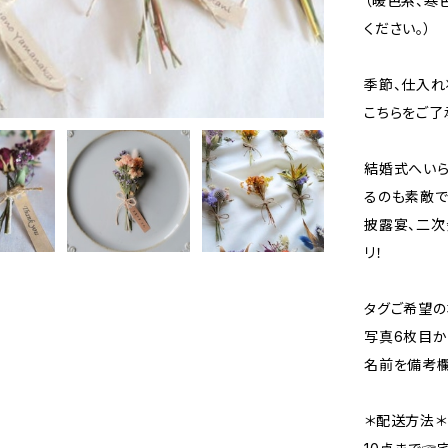
（暖色系、寒
ください。）
季節、仕入れ
こちらをご了
結婚式へい
るのも素敵で
披露宴、二次
リ！
タグご希望の
写真6枚目か
名前を備考欄
＊配送方法＊